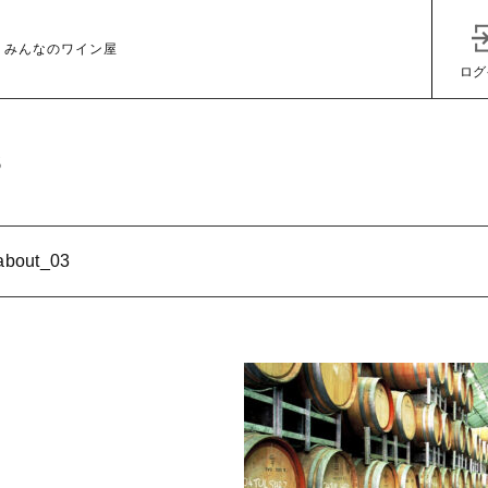
 みんなのワイン屋
ログ
3
about_03
子カテゴリ
その他
在庫あり
セ