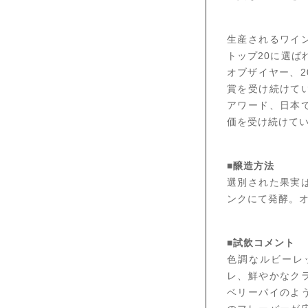
生産されるワイ
トップ20に選ば
オブザイヤー、2
賞を受け続けてい
アワード、日本
価を受け続けて
■醸造方法
選別された果実
ンクにて発酵。
■試飲コメント
色調なルビーレ
レ、鮮やかなク
ベリーパイのよ