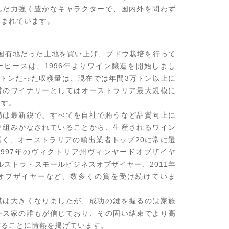
んだ力強く豊かなキャラクターで、国内外を問わず
しまれています。
時国有地だった土地を買い上げ、ブドウ栽培を行って
ーピースは、1996年よりワイン醸造を開始しまし
11トンだった収穫量は、現在では年間3万トン以上に
営のワイナリーとしてはオーストラリア最大規模に
ます。
備は最新鋭で、すべてを自社で賄うなど品質向上に
り組みがなされていることから、生産されるワイン
高く、オーストラリアの輸出業者トップ20に常に選
1997年のヴィクトリア州ヴィンヤードオブザイヤ
テルストラ・スモールビジネスオブザイヤー、2011年
オブザイヤーなど、数多くの賞を受け続けていま
模は大きくなりましたが、成功の鍵を握るのは家族
ース家の誰もが信じており、その固い結束でより高
作ることに情熱を掲げています。