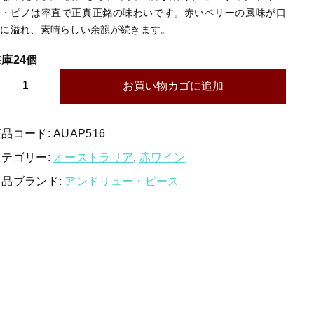
白ワイン
ン・ピノは率直で正真正銘の味わいです。赤いベリーの風味が口
中に溢れ、素晴らしい余韻が続きます。
赤ワイン
庫24個
新着商品
ア
お買い物カゴに追加
特集ページ一覧
ン
ド
リ
商品コード:
AUAP516
ュ
カテゴリー:
オーストラリア
,
赤ワイン
ー・
当店について
商品ブランド:
アンドリュー・ピース
ピ
お知らせ
ー
ス
ブログ
ワ
イ
ご利用ガイド
ン
お問い合わせ
メ
ー
ログイン