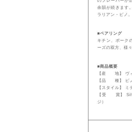
のフレーバーが
余韻が続きます
ラリアン・ピノ
■ペアリング
キチン、ポーク
ーズの双方、様
■商品概要
【産 地】 ヴ
【品 種】 ピノ
【スタイル】 ミ
【受 賞】 Silve
ジ）