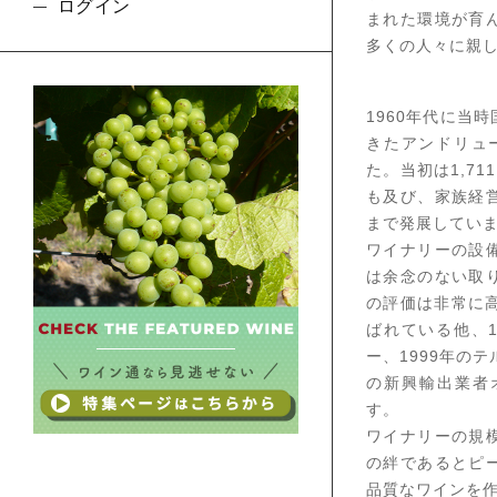
ログイン
まれた環境が育
多くの人々に親
1960年代に当
きたアンドリュ
た。当初は1,7
も及び、家族経
まで発展してい
ワイナリーの設
は余念のない取
の評価は非常に
ばれている他、
ー、1999年の
の新興輸出業者
す。
ワイナリーの規
の絆であるとピ
品質なワインを