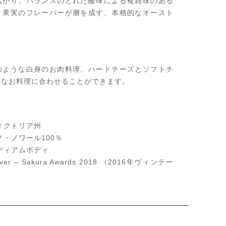
広がり、バランスのとれた酸味による複雑味のある
。果実のフレーバーが層を成す、本格的なオースト
。
のような白身のお肉料理、ハードチーズとソフトチ
々なお料理に合わせることができます。
ィクトリア州
・ノワール100％
ディアムボディ
r – Sakura Awards 2018 （2016年ヴィンテー