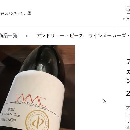
 みんなのワイン屋
ログ
商品一覧
アンドリュー・ピース ワインメーカーズ
加しました
リュー・ピース ワインメーカーズ・チョイス ヴィクト
子カテゴリ
ル
その他
ッピングを続ける
カートを確認
在庫あり
セ