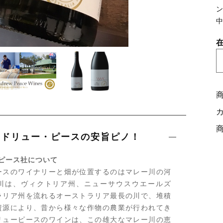
在
ンドリュー・ピースの安旨ピノ！
ピース社について
ースのワイナリーと畑が位置するのはマレー川の河
川は、ヴィクトリア州、ニューサウスウエールズ
ラリア州を流れるオーストラリア最長の川で、堆積
資源により、昔から様々な作物の農業が行われてき
リューピースのワインは、この雄大なマレー川の恵