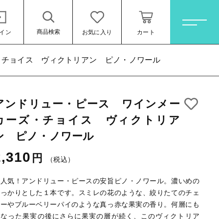
商品検索
イン
お気に入り
カート
ホーム
・チョイス ヴィクトリアン ピノ・ノワール
アンドリュー・ピース ワインメー
すべての商品
リアン ピノ・
カーズ・チョイス ヴィクトリア
オレンジワイン
2,310円
（税
ン ピノ・ノワール
込）
お買い得ワインセット
2,310
円
（税込）
その他（クール便等）
大人気！アンドリュー・ピースの安旨ピノ・ノワール。濃いめの
スパークリングワイン
しっかりとした１本です。スミレの花のような、絞りたてのチェ
ロゼワイン
リーやブルーベリーパイのような真っ赤な果実の香り。何層にも
する
ール
重なった果実の後にさらに果実の層が続く、このヴィクトリア