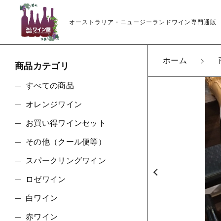
オーストラリア・ニュージーランドワイン専門通販
ホーム
商品カテゴリ
カートに商品を追
すべての商品
オレンジワイン
アンドリ
お買い得ワインセット
辛口 オ
親カテゴリ
その他（クール便等）
数量
スパークリングワイン
ロゼワイン
価格帯
白ワイン
ショ
赤ワイン
～