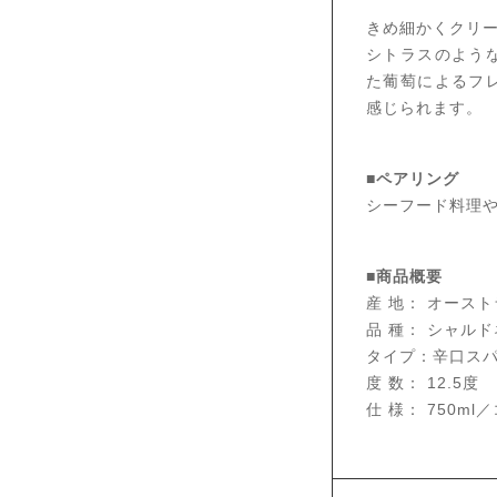
きめ細かくクリ
シトラスのよう
た葡萄によるフ
感じられます。
■ペアリング
シーフード料理
■商品概要
産 地： オース
品 種： シャル
タイプ：辛口ス
度 数： 12.5度
仕 様： 750ml