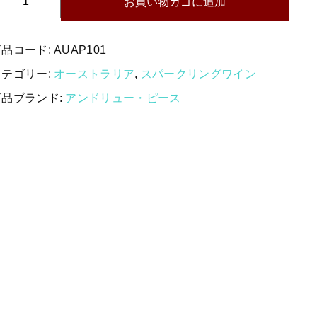
お買い物カゴに追加
白ワイン
ン
赤ワイン
ド
リ
商品コード:
AUAP101
新着商品
ュ
カテゴリー:
オーストラリア
,
スパークリングワイン
ー・
商品ブランド:
アンドリュー・ピース
特集ページ一覧
ピ
ー
ス
ス
パ
当店について
ー
お知らせ
ク
リ
ブログ
ン
グ
ご利用ガイド
シ
お問い合わせ
ャ
ル
ログイン