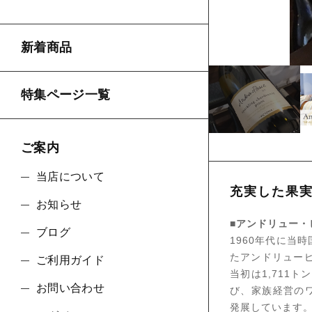
新着商品
並び順
特集ページ一覧
ご案内
当店について
充実した果
お知らせ
■アンドリュー・
ブログ
1960年代に当
たアンドリューピ
ご利用ガイド
当初は1,711
お問い合わせ
び、家族経営の
発展しています