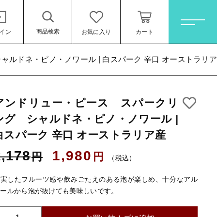
商品検索
イン
お気に入り
カート
ホーム
ルドネ・ピノ・ノワール | 白スパーク 辛口 オーストラリ
アンドリュー・ピース スパークリ
すべての商品
ル | 白スパーク
ング シャルドネ・ピノ・ノワール |
1,980円
（税
オレンジワイン
白スパーク 辛口 オーストラリア産
込）
お買い得ワインセット
2,178
1,980
円
円
（税込）
その他（クール便等）
充実したフルーツ感や飲みごたえのある泡が楽しめ、十分なアル
スパークリングワイン
コールから泡が抜けても美味しいです。
ロゼワイン
する
ール
ア