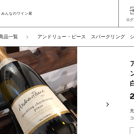
 みんなのワイン屋
ログ
商品一覧
アンドリュー・ピース スパークリング シャ
加しました
ュー・ピース スパークリング シャルドネ・ピノ・ノワー
ーストラリア産
子カテゴリ
その他
ッピングを続ける
カートを確認
在庫あり
セ