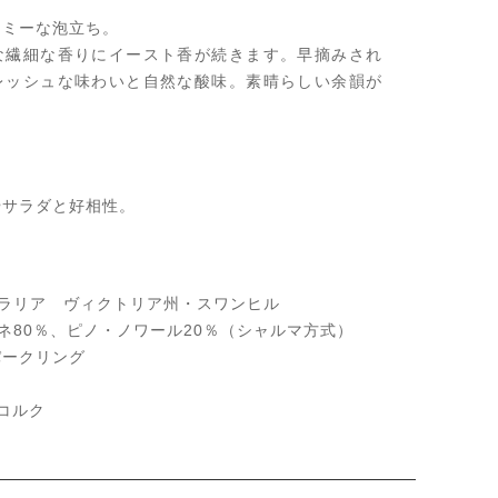
ーミーな泡立ち。
な繊細な香りにイースト香が続きます。早摘みされ
レッシュな味わいと自然な酸味。素晴らしい余韻が
やサラダと好相性。
トラリア ヴィクトリア州・スワンヒル
ドネ80％、ピノ・ノワール20％（シャルマ方式）
パークリング
／コルク