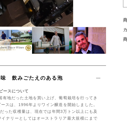
実味 飲みごたえのある泡
ピースについて
時国有地だった土地を買い上げ、葡萄栽培を行ってき
ースは、1996年よりワイン醸造を開始しました。
トンだった収穫量は、現在では年間3万トン以上にも及
ワイナリーとしてはオーストラリア最大規模にまで
。