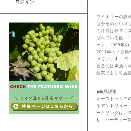
ログイン
ワイナリーの設
は余念のない取
の評価は非常に
ばれている他、1
ー」、1999年
2011年の「新
けています。 
握るのは家族の
結束でより高品
■商品説明
オーストラリア
るアンドリュー
ークリングは、
し、パーティー