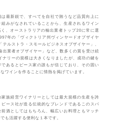
備は最新鋭で、すべてを自社で賄うなど品質向上に
り組みがなされていることから、生産されるワイン
高く、オーストラリアの輸出業者トップ20に常に選
997年の「ヴィクトリア州ヴィンヤードオブザイヤ
の「テルストラ・スモールビジネスオブザイヤー」、
興輸出業者オブザイヤー」など、数多くの賞を受け続
|
ワイナリーの規模は大きくなりましたが、成功の鍵を
絆であるとピース家の誰もが信じており、その固い
質なワインを作ることに情熱を掲げています。
の家族経営ワイナリーとしては最大規模の生産を誇
・ピース社が造る伝統的なブレンドであるこのスパ
食前酒としてはもちろん、幅広いお料理ともマッチ
等でも活躍する便利な１本です。