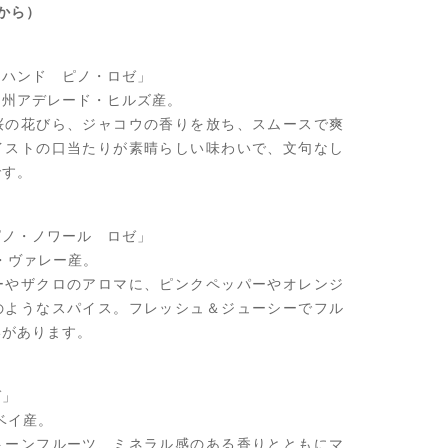
から）
・ハンド ピノ・ロゼ」
ア州アデレード・ヒルズ産。
桜の花びら、ジャコウの香りを放ち、スムースで爽
イストの口当たりが素晴らしい味わいで、文句なし
です。
ピノ・ノワール ロゼ」
・ヴァレー産。
ーやザクロのアロマに、ピンクペッパーやオレンジ
のようなスパイス。フレッシュ＆ジューシーでフル
いがあります。
ゼ」
ベイ産。
トーンフルーツ、ミネラル感のある香りとともにマ