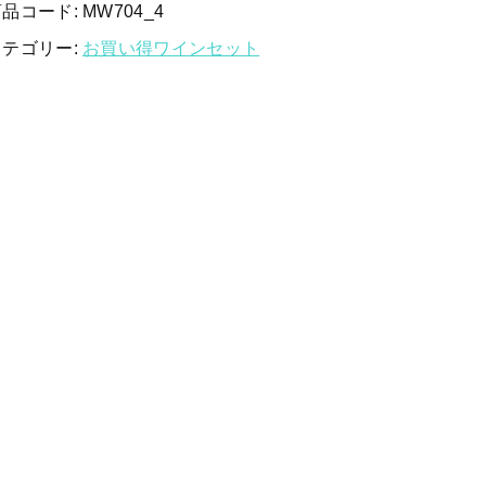
する
白ワイン
商品コード:
MW704_4
カテゴリー:
お買い得ワインセット
赤ワイン
新着商品
特集ページ一覧
当店について
お知らせ
ブログ
ご利用ガイド
お問い合わせ
ログイン