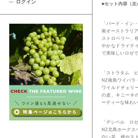
ログイン
■セット内容（左
「バード・イン
南オーストラリ
ストロベリー、
やかなドライテ
で美味しいロゼ
「ストラタム 
NZ南島ワイパラ
ワイルドチェリ
の皮、キニーネ
ーティーな味わ
「デシベル ロ
NZ北島ホークス
白い花、桃やス