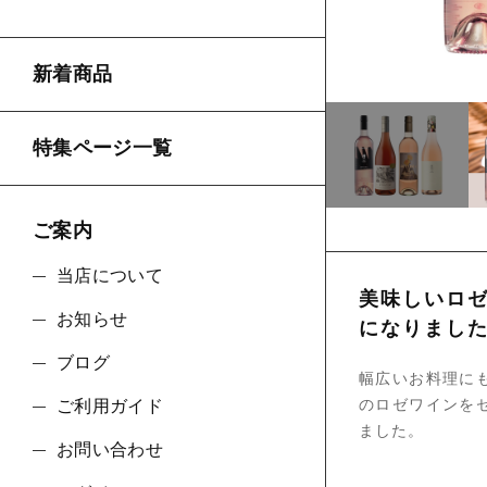
ショ
新着商品
並び順
特集ページ一覧
ご案内
当店について
美味しいロ
お知らせ
になりまし
ブログ
幅広いお料理に
のロゼワインを
ご利用ガイド
ました。
お問い合わせ