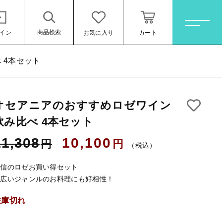
商品検索
イン
お気に入り
カート
ホーム
 4本セット
オセアニアのおすすめロゼワイン
すべての商品
飲み比べ 4本セット
オレンジワイン
10,100円
（税込）
11,308
10,100
円
円
お買い得ワインセット
（税込）
その他（クール便等）
自信のロゼお買い得セット
幅広いジャンルのお料理にも好相性！
スパークリングワイン
在庫切れ
ロゼワイン
ール