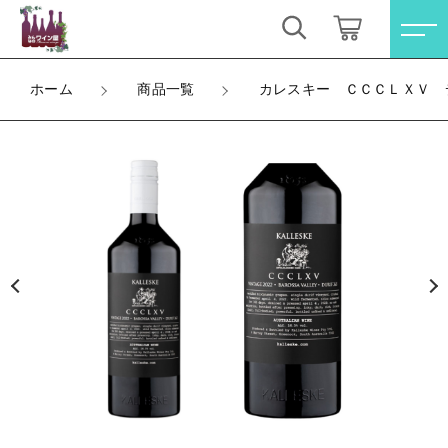
カートに商品を追加しました
キーワード検索
ログイン / 会員登録
ホーム
商品一覧
カレスキー ＣＣＣＬＸＶ デ
カレスキー ＣＣＣＬＸＶ デュリフ | オーガニ
すべて
ック フルボディ バロッサ・ヴァレー
お気に入り
数量
こだわり検索
オレンジワイン
7,150円
（税込）
親カテゴリ
お買い得ワインセット
すべての商品
オレンジワイン
その他（クール便等）
ショッピングを続ける
子カテゴリ
お買い得ワインセット
スパークリングワイン
その他（クール便等）
カートを確認する
価格帯
ロゼワイン
スパークリングワイン
～