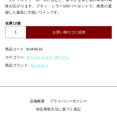
味が広がります。プティ・シラー100パーセントで、漆黒の凝
お問い合わせ
縮した最高に力強いワインです。
ログイン
在庫12個
カ
お買い物カゴに追加
レ
ス
キ
商品コード:
AUKA516
ー
カテゴリー:
オーストラリア
,
赤ワイン
Ｃ
Ｃ
商品ブランド:
カレスキー
Ｃ
Ｌ
Ｘ
Ｖ
デ
ュ
店舗概要
プライバシーポリシー
リ
フ
特定商取引法に基づく表記
|