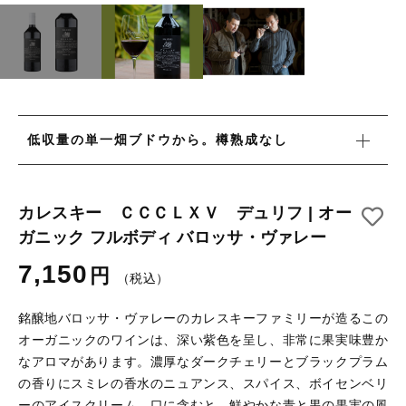
ロゼワイン
白ワイン
その他
白ワイン
在庫あり
セール
赤ワイン
赤ワイン
並び順
新着商品
低収量の単一畑ブドウから。樽熟成なし
特集ページ一覧
カレスキー ＣＣＣＬＸＶ デュリフ | オー
ガニック フルボディ バロッサ・ヴァレー
7,150
円
（税込）
当店について
銘醸地バロッサ・ヴァレーのカレスキーファミリーが造るこの
お知らせ
オーガニックのワインは、深い紫色を呈し、非常に果実味豊か
なアロマがあります。濃厚なダークチェリーとブラックプラム
ブログ
の香りにスミレの香水のニュアンス、スパイス、ボイセンベリ
ご利用ガイド
ーのアイスクリーム、口に含むと、鮮やかな青と黒の果実の風