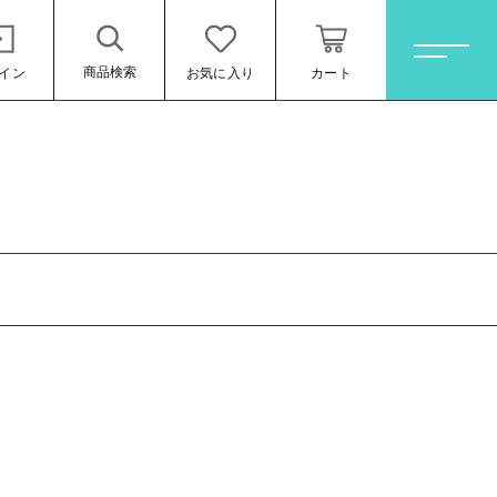
商品検索
イン
お気に入り
カート
ホーム
すべての商品
オレンジワイン
お買い得ワインセット
その他（クール便等）
スパークリングワイン
ロゼワイン
ール