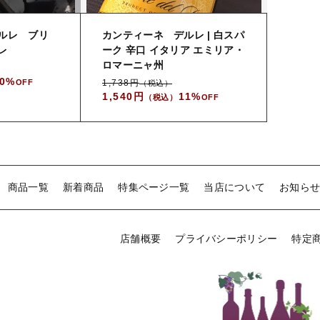
ルレ ブリ
カンティーネ デルレ | 白スパ
レ
ーク 辛口 イタリア エミリア・
ロマーニャ州
0%
OFF
1,738円
（税込）
1,540円
11%
（税込）
OFF
商品一覧
新着商品
特集ページ一覧
当店について
お知ら
店舗概要
プライバシーポリシー
特定