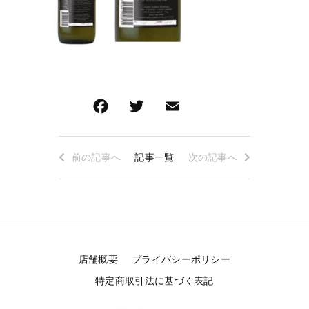
ロゼワイン
白ワイン
その他
白ワイン
在庫あり
セール
赤ワイン
赤ワイン
並び順
新着商品
特集ページ一覧
前の記事へ
記事一覧
次の記事へ
当店について
お知らせ
店舗概要
プライバシーポリシー
ブログ
特定商取引法に基づく表記
ご利用ガイド