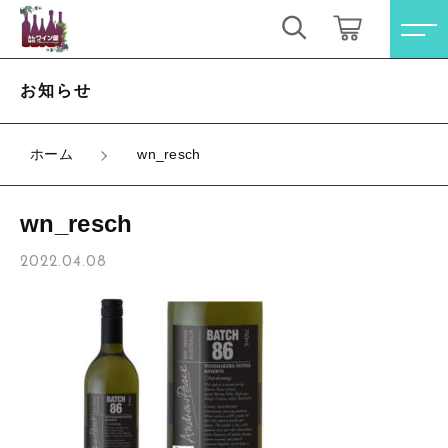
キーワード検索
ログイン / 会員登録
お知らせ
すべて
お気に入り
ホーム
wn_resch
こだわり検索
オレンジワイン
wn_resch
親カテゴリ
お買い得ワインセット
すべての商品
2022.04.08
オレンジワイン
その他（クール便等）
子カテゴリ
お買い得ワインセット
スパークリングワイン
その他（クール便等）
価格帯
ロゼワイン
スパークリングワイン
～