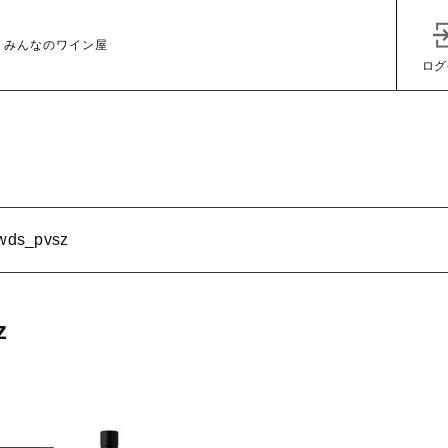
 みんなのワイン屋
ログ
wds_pvsz
子カテゴリ
z
その他
在庫あり
セ