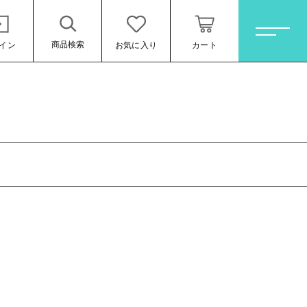
商品検索
イン
お気に入り
カート
ホーム
すべての商品
オレンジワイン
お買い得ワインセット
その他（クール便等）
スパークリングワイン
ロゼワイン
ール