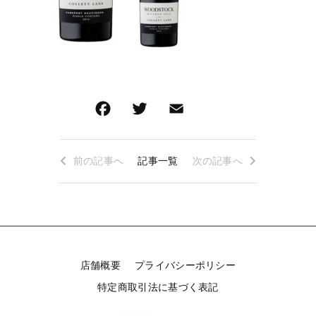
ロゼワイン
白ワイン
その他
白ワイン
在庫あり
セール
赤ワイン
赤ワイン
並び順
新着商品
特集ページ一覧
前の記事へ
記事一覧
次の記事へ
当店について
お知らせ
店舗概要
プライバシーポリシー
ブログ
特定商取引法に基づく表記
ご利用ガイド