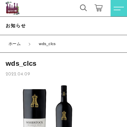
キーワード検索
ログイン / 会員登録
お知らせ
すべて
お気に入り
ホーム
wds_clcs
こだわり検索
オレンジワイン
wds_clcs
親カテゴリ
お買い得ワインセット
すべての商品
2022.04.09
オレンジワイン
その他（クール便等）
子カテゴリ
お買い得ワインセット
スパークリングワイン
その他（クール便等）
価格帯
ロゼワイン
スパークリングワイン
～