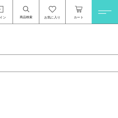
商品検索
イン
お気に入り
カート
ホーム
すべての商品
オレンジワイン
お買い得ワインセット
その他（クール便等）
スパークリングワイン
ロゼワイン
ール