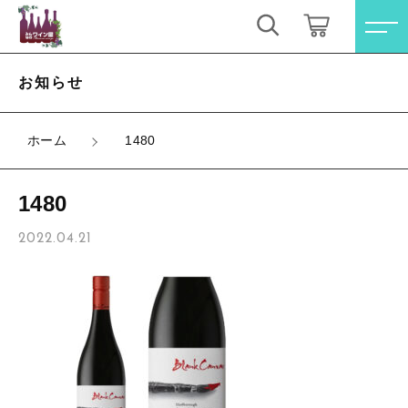
キーワード検索
ログイン / 会員登録
お知らせ
すべて
お気に入り
ホーム
1480
こだわり検索
オレンジワイン
1480
親カテゴリ
お買い得ワインセット
すべての商品
2022.04.21
オレンジワイン
その他（クール便等）
子カテゴリ
お買い得ワインセット
スパークリングワイン
その他（クール便等）
価格帯
ロゼワイン
スパークリングワイン
～