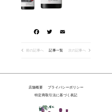
ロゼワイン
白ワイン
その他
白ワイン
在庫あり
セール
赤ワイン
赤ワイン
並び順
新着商品
前の記事へ
記事一覧
次の記事へ
特集ページ一覧
当店について
店舗概要
プライバシーポリシー
お知らせ
特定商取引法に基づく表記
ブログ
ご利用ガイド