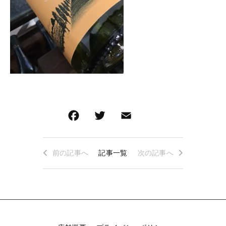
ロゼワイン
白ワイン
その他
白ワイン
在庫あり
セール
赤ワイン
赤ワイン
並び順
新着商品
特集ページ一覧
前の記事へ
記事一覧
次の記事へ
当店について
お知らせ
ブログ
ご利用ガイド