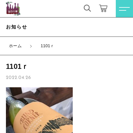
キーワード検索
ログイン / 会員登録
お知らせ
すべて
お気に入り
ホーム
1101ｒ
こだわり検索
オレンジワイン
1101ｒ
親カテゴリ
お買い得ワインセット
すべての商品
2022.04.26
オレンジワイン
その他（クール便等）
子カテゴリ
お買い得ワインセット
スパークリングワイン
その他（クール便等）
価格帯
ロゼワイン
スパークリングワイン
～