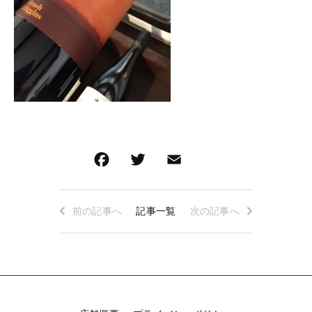
ロゼワイン
白ワイン
その他
白ワイン
在庫あり
セール
赤ワイン
赤ワイン
並び順
新着商品
特集ページ一覧
前の記事へ
記事一覧
次の記事へ
当店について
お知らせ
ブログ
ご利用ガイド