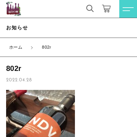
キーワード検索
ログイン / 会員登録
お知らせ
すべて
お気に入り
ホーム
802r
こだわり検索
オレンジワイン
802r
親カテゴリ
お買い得ワインセット
すべての商品
2022.04.28
オレンジワイン
その他（クール便等）
子カテゴリ
お買い得ワインセット
スパークリングワイン
その他（クール便等）
価格帯
ロゼワイン
スパークリングワイン
～