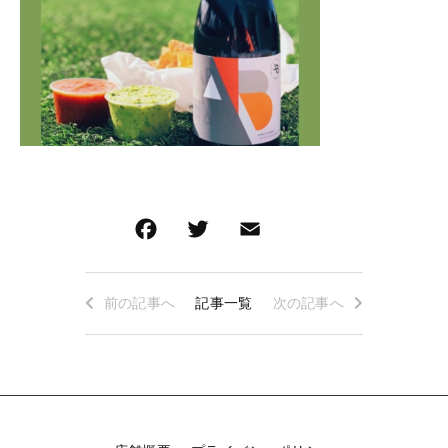
ロゼワイン
白ワイン
その他
白ワイン
在庫あり
セール
赤ワイン
赤ワイン
並び順
新着商品
特集ページ一覧
前の記事へ
記事一覧
次の記事へ
当店について
お知らせ
ブログ
ご利用ガイド