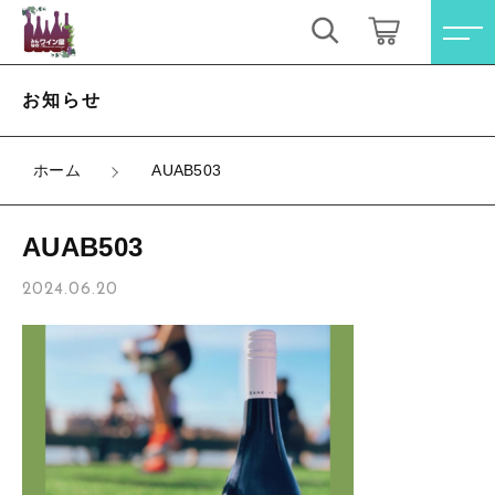
キーワード検索
ログイン / 会員登録
お知らせ
すべて
お気に入り
ホーム
AUAB503
こだわり検索
オレンジワイン
AUAB503
親カテゴリ
お買い得ワインセット
すべての商品
2024.06.20
オレンジワイン
その他（クール便等）
子カテゴリ
お買い得ワインセット
スパークリングワイン
その他（クール便等）
価格帯
ロゼワイン
スパークリングワイン
～