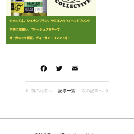
ロゼワイン
白ワイン
その他
白ワイン
在庫あり
セール
赤ワイン
赤ワイン
並び順
新着商品
特集ページ一覧
前の記事へ
記事一覧
次の記事へ
当店について
お知らせ
ブログ
ご利用ガイド