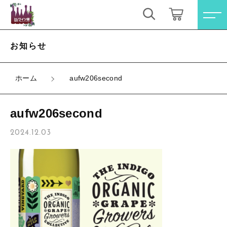
キーワード検索
ログイン / 会員登録
お知らせ
すべて
お気に入り
ホーム
aufw206second
こだわり検索
オレンジワイン
aufw206second
親カテゴリ
お買い得ワインセット
すべての商品
2024.12.03
オレンジワイン
その他（クール便等）
子カテゴリ
お買い得ワインセット
スパークリングワイン
その他（クール便等）
価格帯
ロゼワイン
スパークリングワイン
～