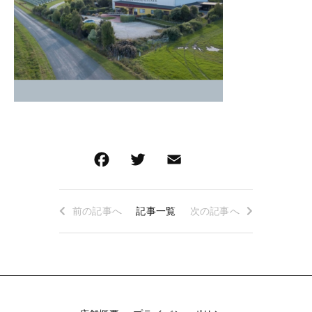
ロゼワイン
白ワイン
その他
白ワイン
在庫あり
セール
赤ワイン
赤ワイン
並び順
新着商品
特集ページ一覧
前の記事へ
記事一覧
次の記事へ
当店について
お知らせ
ブログ
ご利用ガイド