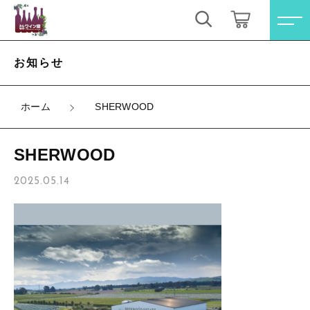
キーワード検索
ログイン / 会員登録
お知らせ
すべて
お気に入り
ホーム
SHERWOOD
こだわり検索
オレンジワイン
SHERWOOD
親カテゴリ
お買い得ワインセット
すべての商品
2025.05.14
オレンジワイン
その他（クール便等）
子カテゴリ
お買い得ワインセット
スパークリングワイン
その他（クール便等）
価格帯
ロゼワイン
スパークリングワイン
～