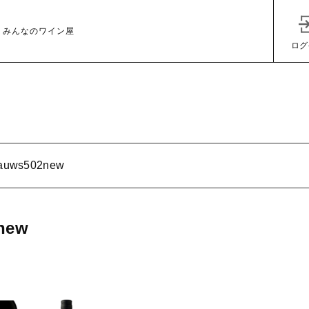
 みんなのワイン屋
ログ
auws502new
子カテゴリ
new
その他
在庫あり
セ