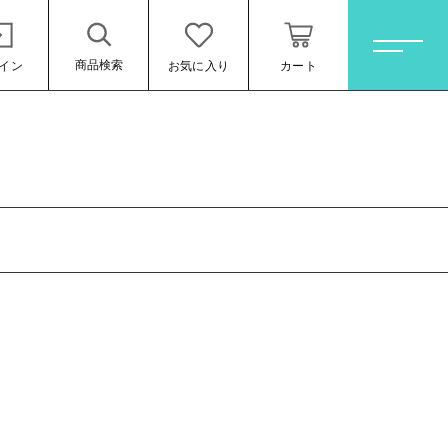
商品検索
イン
お気に入り
カート
ホーム
すべての商品
オレンジワイン
お買い得ワインセット
その他（クール便等）
スパークリングワイン
ロゼワイン
ール