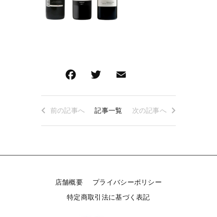
ロゼワイン
白ワイン
その他
白ワイン
在庫あり
セール
赤ワイン
赤ワイン
並び順
新着商品
特集ページ一覧
前の記事へ
記事一覧
次の記事へ
当店について
お知らせ
店舗概要
プライバシーポリシー
ブログ
特定商取引法に基づく表記
ご利用ガイド