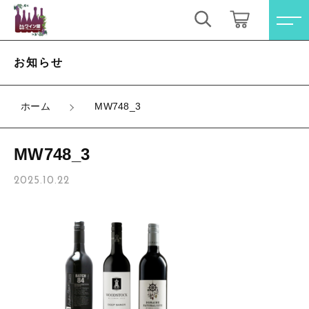
キーワード検索
ログイン / 会員登録
お知らせ
すべて
お気に入り
ホーム
MW748_3
こだわり検索
オレンジワイン
MW748_3
親カテゴリ
お買い得ワインセット
すべての商品
2025.10.22
オレンジワイン
その他（クール便等）
子カテゴリ
お買い得ワインセット
スパークリングワイン
その他（クール便等）
価格帯
ロゼワイン
スパークリングワイン
～