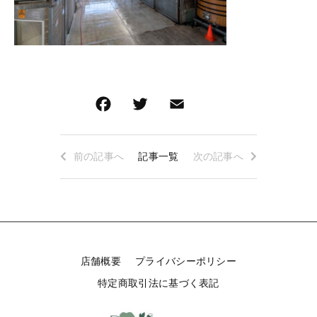
ロゼワイン
白ワイン
その他
白ワイン
在庫あり
セール
赤ワイン
赤ワイン
並び順
新着商品
特集ページ一覧
前の記事へ
記事一覧
次の記事へ
当店について
お知らせ
店舗概要
プライバシーポリシー
特定商取引法に基づく表記
ブログ
ご利用ガイド