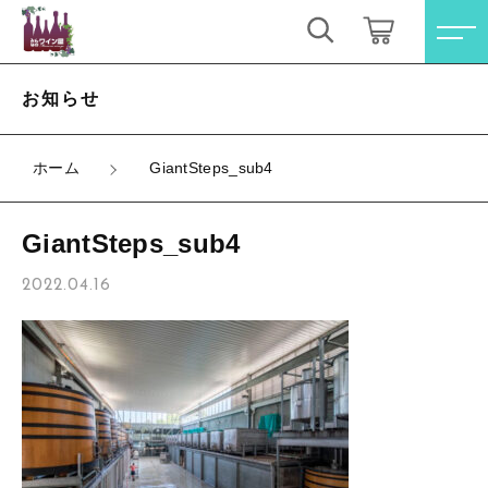
キーワード検索
ログイン / 会員登録
お知らせ
すべて
お気に入り
ホーム
GiantSteps_sub4
こだわり検索
オレンジワイン
GiantSteps_sub4
親カテゴリ
お買い得ワインセット
すべての商品
2022.04.16
オレンジワイン
その他（クール便等）
子カテゴリ
お買い得ワインセット
スパークリングワイン
その他（クール便等）
価格帯
ロゼワイン
スパークリングワイン
～