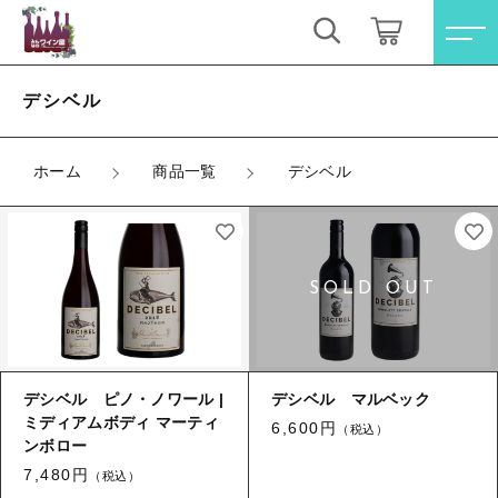
キーワード検索
ログイン / 会員登録
デシベル
すべて
お気に入り
ホーム
商品一覧
デシベル
こだわり検索
オレンジワイン
親カテゴリ
お買い得ワインセット
すべての商品
オレンジワイン
その他（クール便等）
子カテゴリ
お買い得ワインセット
デシベル ピノ・ノワール |
デシベル マルベック
スパークリングワイン
ミディアムボディ マーティ
その他（クール便等）
6,600円
（税込）
ンボロー
価格帯
ロゼワイン
スパークリングワイン
7,480円
（税込）
～