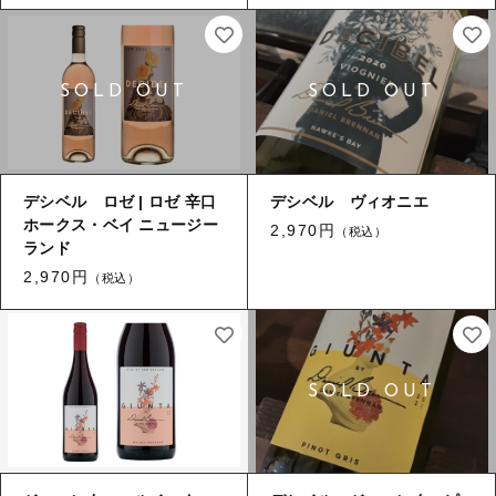
ロゼワイン
白ワイン
その他
白ワイン
在庫あり
セール
赤ワイン
赤ワイン
並び順
新着商品
デシベル ロゼ | ロゼ 辛口
デシベル ヴィオニエ
ホークス・ベイ ニュージー
2,970円
特集ページ一覧
（税込）
ランド
2,970円
（税込）
当店について
お知らせ
ブログ
ご利用ガイド